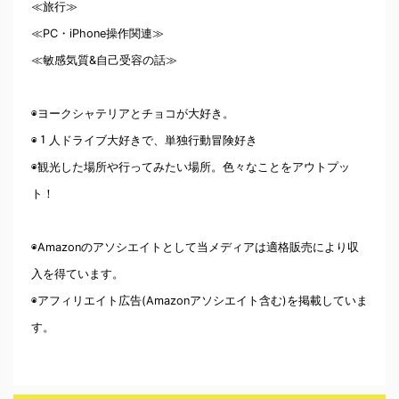
≪旅行≫
≪PC・iPhone操作関連≫
≪敏感気質&自己受容の話≫
◉ヨークシャテリアとチョコが大好き。
◉１人ドライブ大好きで、単独行動冒険好き
◉観光した場所や行ってみたい場所。色々なことをアウトプッ
ト！
◉Amazonのアソシエイトとして当メディアは適格販売により収
入を得ています。
◉アフィリエイト広告(Amazonアソシエイト含む)を掲載していま
す。