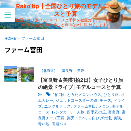
Rako‘tip┃全国ひとり旅のモデルコー
スと予算
全国ひとり旅のモデルコースと予算を徹底ガイド。"rako'ti
ps"であなたの旅を癒しと自由な旅に底上げします。
HOME
>
ファーム富田
ファーム富田
【北海道】
富良野
美瑛
【富良野＆美瑛1拍2日】女子ひとり旅
の絶景ドライブ│モデルコースと予算
1拍2日
,
とみたメロンハウス
,
ひとり旅
,
オ
ムカレー
,
ジェットコースターの路
,
チーズ
,
ドライ
ブ
,
ニングルテラス
,
ファーム富田
,
メロン
,
モデル
コース
,
レンタカー
,
一人旅
,
四季彩の丘
,
富良野
,
富
良野チーズ工房
,
楽天トラベル
,
白ひげの滝
,
美瑛
,
青い池
,
高速バス