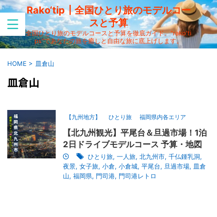
Rako‘tip┃全国ひとり旅のモデルコー
スと予算
全国ひとり旅のモデルコースと予算を徹底ガイド。"rako'ti
ps"であなたの旅を癒しと自由な旅に底上げします。
HOME
>
皿倉山
皿倉山
【九州地方】
ひとり旅
福岡県内各エリア
【北九州観光】平尾台＆旦過市場！1泊
2日ドライブモデルコース 予算・地図
ひとり旅
,
一人旅
,
北九州市
,
千仏鍾乳洞
,
夜景
,
女子旅
,
小倉
,
小倉城
,
平尾台
,
旦過市場
,
皿倉
山
,
福岡県
,
門司港
,
門司港レトロ