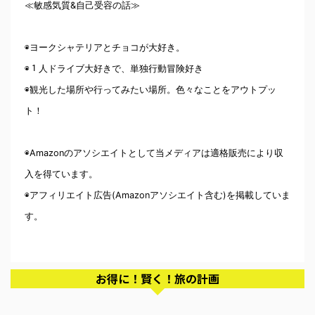
≪敏感気質&自己受容の話≫
◉ヨークシャテリアとチョコが大好き。
◉１人ドライブ大好きで、単独行動冒険好き
◉観光した場所や行ってみたい場所。色々なことをアウトプッ
ト！
◉Amazonのアソシエイトとして当メディアは適格販売により収
入を得ています。
◉アフィリエイト広告(Amazonアソシエイト含む)を掲載していま
す。
お得に！賢く！旅の計画