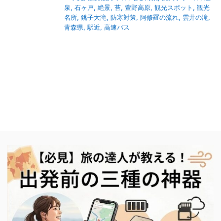
泉
,
石ヶ戸
,
絶景
,
苔
,
萱野高原
,
観光スポット
,
観光
名所
,
銚子大滝
,
防寒対策
,
阿修羅の流れ
,
雲井の滝
,
青森県
,
駅近
,
高速バス