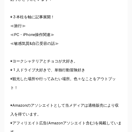
◉３本柱を軸に記事展開！
≪旅行≫
≪PC・iPhone操作関連≫
≪敏感気質&自己受容の話≫
◉ヨークシャテリアとチョコが大好き。
◉１人ドライブ大好きで、単独行動冒険好き
◉観光した場所や行ってみたい場所。色々なことをアウトプッ
ト！
◉Amazonのアソシエイトとして当メディアは適格販売により収
入を得ています。
◉アフィリエイト広告(Amazonアソシエイト含む)を掲載していま
す。