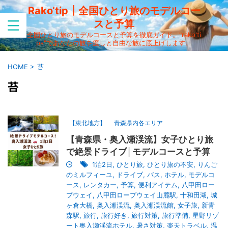
Rako‘tip┃全国ひとり旅のモデルコー
スと予算
全国ひとり旅のモデルコースと予算を徹底ガイド。"rako'ti
ps"であなたの旅を癒しと自由な旅に底上げします。
HOME
>
苔
苔
【東北地方】
青森県内各エリア
【青森県・奥入瀬渓流】女子ひとり旅
で絶景ドライブ│モデルコースと予算
1泊2日
,
ひとり旅
,
ひとり旅の不安
,
りんご
のミルフィーユ
,
ドライブ
,
バス
,
ホテル
,
モデルコ
ース
,
レンタカー
,
予算
,
便利アイテム
,
八甲田ロー
プウェイ
,
八甲田ロープウェイ山麓駅
,
十和田湖
,
城
ヶ倉大橋
,
奥入瀬渓流
,
奥入瀬渓流館
,
女子旅
,
新青
森駅
,
旅行
,
旅行好き
,
旅行対策
,
旅行準備
,
星野リゾ
ート奥入瀬渓流ホテル
,
暑さ対策
,
楽天トラベル
,
温