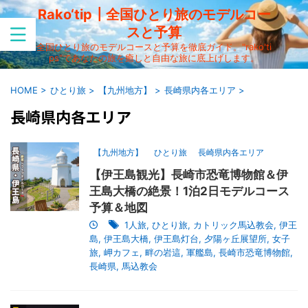
Rako‘tip┃全国ひとり旅のモデルコー
スと予算
全国ひとり旅のモデルコースと予算を徹底ガイド。"rako'ti
ps"であなたの旅を癒しと自由な旅に底上げします。
HOME
>
ひとり旅
>
【九州地方】
>
長崎県内各エリア
>
長崎県内各エリア
【九州地方】
ひとり旅
長崎県内各エリア
【伊王島観光】長崎市恐竜博物館＆伊
王島大橋の絶景！1泊2日モデルコース
予算＆地図
1人旅
,
ひとり旅
,
カトリック馬込教会
,
伊王
島
,
伊王島大橋
,
伊王島灯台
,
夕陽ヶ丘展望所
,
女子
旅
,
岬カフェ
,
畔の岩這
,
軍艦島
,
長崎市恐竜博物館
,
長崎県
,
馬込教会