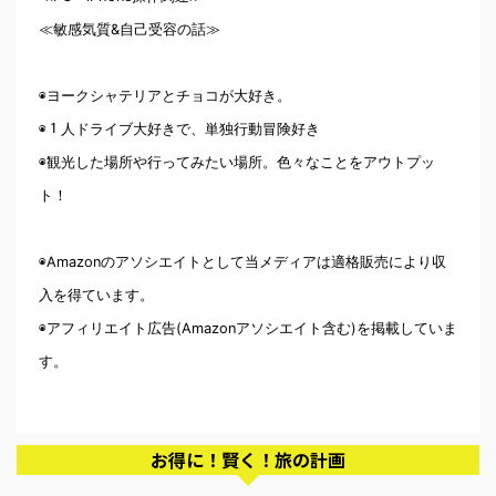
≪敏感気質&自己受容の話≫
◉ヨークシャテリアとチョコが大好き。
◉１人ドライブ大好きで、単独行動冒険好き
◉観光した場所や行ってみたい場所。色々なことをアウトプッ
ト！
◉Amazonのアソシエイトとして当メディアは適格販売により収
入を得ています。
◉アフィリエイト広告(Amazonアソシエイト含む)を掲載していま
す。
お得に！賢く！旅の計画