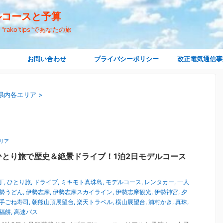
デルコースと予算
ko'tips"であなたの旅
お問い合わせ
プライバシーポリシー
改正電気通信事
県内各エリア
>
リア
ひとり旅で歴史＆絶景ドライブ！1泊2日モデルコース
丁
,
ひとり旅
,
ドライブ
,
ミキモト真珠島
,
モデルコース
,
レンタカー
,
一人
勢うどん
,
伊勢志摩
,
伊勢志摩スカイライン
,
伊勢志摩観光
,
伊勢神宮
,
夕
手ごね寿司
,
朝熊山頂展望台
,
楽天トラベル
,
横山展望台
,
浦村かき
,
真珠
,
福餅
,
高速バス