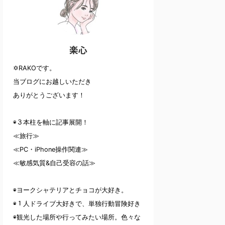
楽心
✡RAKOです。
当ブログにお越しいただき
ありがとうございます！
◉３本柱を軸に記事展開！
≪旅行≫
≪PC・iPhone操作関連≫
≪敏感気質&自己受容の話≫
◉ヨークシャテリアとチョコが大好き。
◉１人ドライブ大好きで、単独行動冒険好き
◉観光した場所や行ってみたい場所。色々な