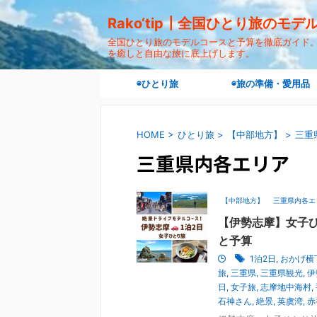
Rako‘tip┃全国ひとり旅のモ
全国ひとり旅のモデルコースと予算を徹底ガイド。"ra
を癒しと自由な旅に底上げします。
◉ひとり旅
◉旅の準備・愛用品
HOME
>
ひとり旅
>
【中部地方】
>
三重
三重県内各エリア
【中部地方】
三重県内各エ
【伊勢志摩】女子
と予算
1泊2日
,
おかげ横
旅
,
三重県
,
三重県観光
,
伊
日
,
女子旅
,
志摩地中海村
,
石神さん
,
絶景
,
英虞湾
,
赤