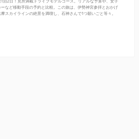
1泊2日！見所満載ドライブモデルコース。リアルな予算や、女子
カーなど移動手段の予約と比較。この旅は、伊勢神宮参拝とおかげ
志摩スカイラインの絶景を満喫し、石神さんで1つ願いごと等々。