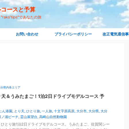
デルコースと予算
ko'tips"であなたの旅
お問い合わせ
プライバシーポリシー
改正電気通信事
大分県内各エリア
天＆うみたまご！1泊2日ドライブモデルコース 予
たん港園
,
とり天
,
ひとり旅
,
一人旅
,
十文字原高原
,
大分市
,
大分県
,
大分
田ノ浦ビーチ
,
霊山展望台
,
高崎山自然動物園
ひとり旅1泊2日ドライブモデルコース。うみたまご、佐賀関シー