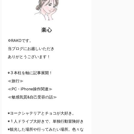
楽心
✡RAKOです。
当ブログにお越しいただき
ありがとうございます！
◉３本柱を軸に記事展開！
≪旅行≫
≪PC・iPhone操作関連≫
≪敏感気質&自己受容の話≫
◉ヨークシャテリアとチョコが大好き。
◉１人ドライブ大好きで、単独行動冒険好き
◉観光した場所や行ってみたい場所。色々な