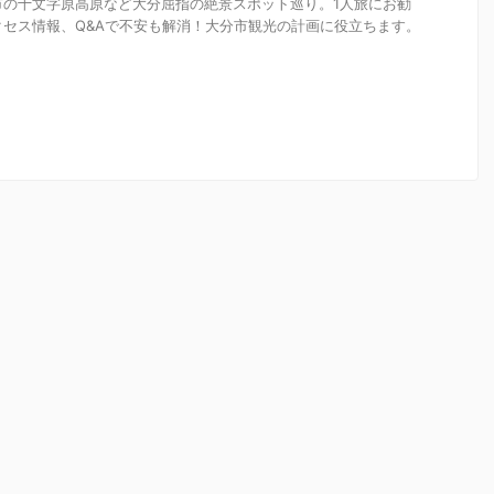
市の十文字原高原など大分屈指の絶景スポット巡り。1人旅にお勧
セス情報、Q&Aで不安も解消！大分市観光の計画に役立ちます。