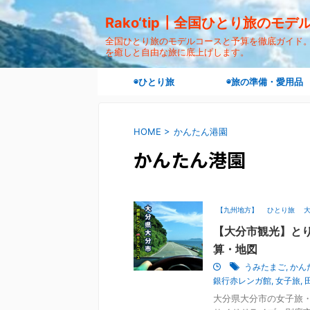
Rako‘tip┃全国ひとり旅のモ
全国ひとり旅のモデルコースと予算を徹底ガイド。"ra
を癒しと自由な旅に底上げします。
◉ひとり旅
◉旅の準備・愛用品
HOME
>
かんたん港園
かんたん港園
【九州地方】
ひとり旅
【大分市観光】とり
算・地図
うみたまご
,
かん
銀行赤レンガ館
,
女子旅
,
大分県大分市の女子旅・