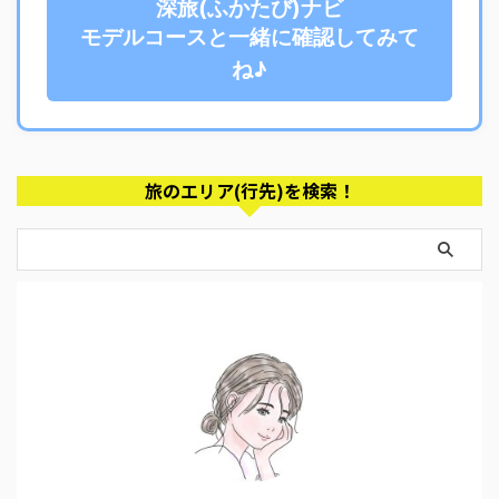
深旅(ふかたび)ナビ
モデルコースと一緒に確認してみて
ね♪
旅のエリア(行先)を検索！