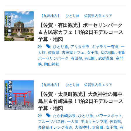
【九州地方】
ひとり旅
佐賀県内各エリア
【佐賀・有田観光】ポーセリンパーク
＆古民家カフェ！1泊2日モデルコース
予算・地図
ひとり旅
,
アリタセラ
,
ギャラリー有田
,
一
人旅
,
佐賀県
,
古民家カフェ
,
女子旅
,
岳の棚田
,
有田
ポーセリンパーク
,
有田焼
,
有田町
,
武雄温泉
,
竜門
峡
,
陶山神社
【九州地方】
ひとり旅
佐賀県内各エリア
【佐賀・太良町観光】大魚神社の海中
鳥居＆竹崎温泉！1泊2日モデルコース
予算・地図
たら竹崎温泉
,
ひとり旅
,
パワースポット
,
フルーツバス停
,
一人旅
,
中山キャンプ場
,
佐賀県
,
多良岳オレンジ海道
,
大魚神社
,
太良町
,
女子旅
,
有