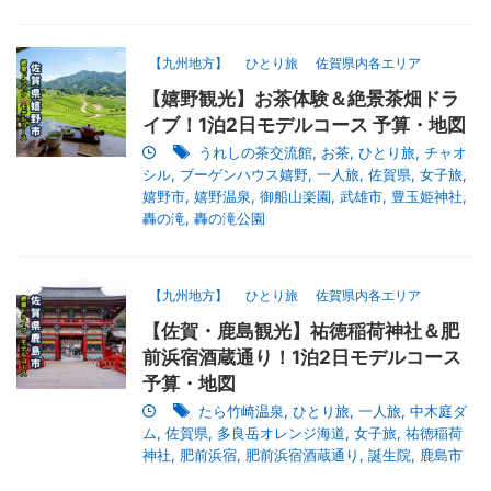
【九州地方】
ひとり旅
佐賀県内各エリア
【嬉野観光】お茶体験＆絶景茶畑ドラ
イブ！1泊2日モデルコース 予算・地図
うれしの茶交流館
,
お茶
,
ひとり旅
,
チャオ
シル
,
ブーゲンハウス嬉野
,
一人旅
,
佐賀県
,
女子旅
,
嬉野市
,
嬉野温泉
,
御船山楽園
,
武雄市
,
豊玉姫神社
,
轟の滝
,
轟の滝公園
【九州地方】
ひとり旅
佐賀県内各エリア
【佐賀・鹿島観光】祐徳稲荷神社＆肥
前浜宿酒蔵通り！1泊2日モデルコース
予算・地図
たら竹崎温泉
,
ひとり旅
,
一人旅
,
中木庭ダ
ム
,
佐賀県
,
多良岳オレンジ海道
,
女子旅
,
祐徳稲荷
神社
,
肥前浜宿
,
肥前浜宿酒蔵通り
,
誕生院
,
鹿島市