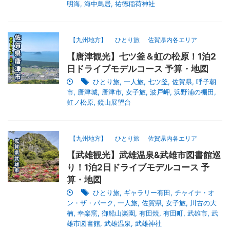
明海
,
海中鳥居
,
祐徳稲荷神社
【九州地方】
ひとり旅
佐賀県内各エリア
【唐津観光】七ツ釜＆虹の松原！1泊2
日ドライブモデルコース 予算・地図
ひとり旅
,
一人旅
,
七ツ釜
,
佐賀県
,
呼子朝
市
,
唐津城
,
唐津市
,
女子旅
,
波戸岬
,
浜野浦の棚田
,
虹ノ松原
,
鏡山展望台
【九州地方】
ひとり旅
佐賀県内各エリア
【武雄観光】武雄温泉&武雄市図書館巡
り！1泊2日ドライブモデルコース 予
算・地図
ひとり旅
,
ギャラリー有田
,
チャイナ・オ
ン・ザ・パーク
,
一人旅
,
佐賀県
,
女子旅
,
川古の大
楠
,
幸楽窯
,
御船山楽園
,
有田焼
,
有田町
,
武雄市
,
武
雄市図書館
,
武雄温泉
,
武雄神社