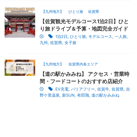
【九州地方】
ひとり旅
佐賀県
【佐賀観光モデルコース1泊2日】ひと
り旅ドライブ＆予算・地図完全ガイド
1泊2日
,
ひとり旅
,
モデルコース
,
一人旅
,
九州
,
佐賀県
,
女子旅
【九州地方】
佐賀県内各エリア
【道の駅かみみね】 アクセス・営業時
間・フードコートのおすすめ店紹介
EV充電
,
バリアフリー
,
佐賀牛
,
佐賀県
,
吉
野ケ里温泉
,
新SUN
,
有田鶏
,
道の駅かみみね