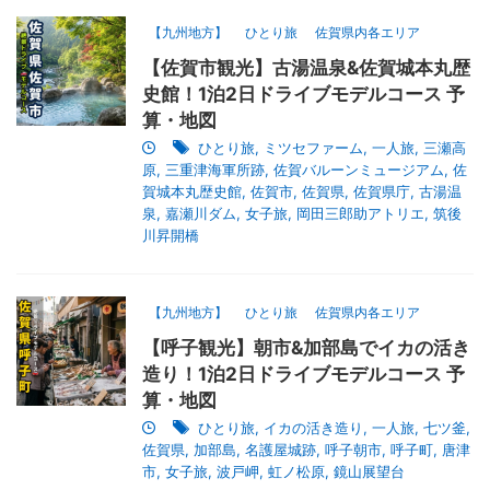
【九州地方】
ひとり旅
佐賀県内各エリア
【佐賀市観光】古湯温泉&佐賀城本丸歴
史館！1泊2日ドライブモデルコース 予
算・地図
ひとり旅
,
ミツセファーム
,
一人旅
,
三瀬高
原
,
三重津海軍所跡
,
佐賀バルーンミュージアム
,
佐
賀城本丸歴史館
,
佐賀市
,
佐賀県
,
佐賀県庁
,
古湯温
泉
,
嘉瀬川ダム
,
女子旅
,
岡田三郎助アトリエ
,
筑後
川昇開橋
【九州地方】
ひとり旅
佐賀県内各エリア
【呼子観光】朝市&加部島でイカの活き
造り！1泊2日ドライブモデルコース 予
算・地図
ひとり旅
,
イカの活き造り
,
一人旅
,
七ツ釜
,
佐賀県
,
加部島
,
名護屋城跡
,
呼子朝市
,
呼子町
,
唐津
市
,
女子旅
,
波戸岬
,
虹ノ松原
,
鏡山展望台