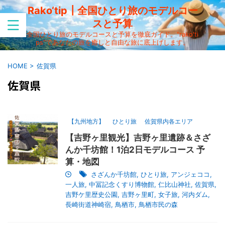
Rako‘tip┃全国ひとり旅のモデルコー
スと予算
全国ひとり旅のモデルコースと予算を徹底ガイド。"rako'ti
ps"であなたの旅を癒しと自由な旅に底上げします。
HOME
>
佐賀県
佐賀県
【九州地方】
ひとり旅
佐賀県内各エリア
【吉野ヶ里観光】吉野ヶ里遺跡＆さざ
んか千坊館！1泊2日モデルコース 予
算・地図
さざんか千坊館
,
ひとり旅
,
アンジェココ
,
一人旅
,
中冨記念くすり博物館
,
仁比山神社
,
佐賀県
,
吉野ケ里歴史公園
,
吉野ヶ里町
,
女子旅
,
河内ダム
,
長崎街道神崎宿
,
鳥栖市
,
鳥栖市民の森