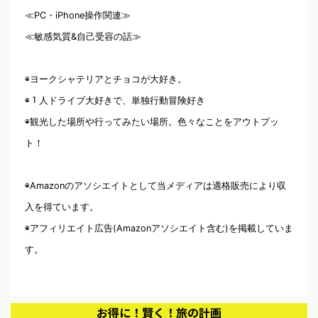
≪PC・iPhone操作関連≫
≪敏感気質&自己受容の話≫
◉ヨークシャテリアとチョコが大好き。
◉１人ドライブ大好きで、単独行動冒険好き
◉観光した場所や行ってみたい場所。色々なことをアウトプッ
ト！
◉Amazonのアソシエイトとして当メディアは適格販売により収
入を得ています。
◉アフィリエイト広告(Amazonアソシエイト含む)を掲載していま
す。
お得に！賢く！旅の計画