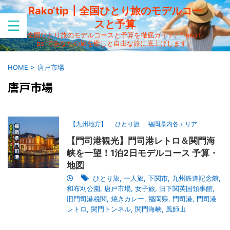
Rako‘tip┃全国ひとり旅のモデルコー
スと予算
全国ひとり旅のモデルコースと予算を徹底ガイド。"rako'ti
ps"であなたの旅を癒しと自由な旅に底上げします。
HOME
>
唐戸市場
唐戸市場
【九州地方】
ひとり旅
福岡県内各エリア
【門司港観光】門司港レトロ＆関門海
峡を一望！1泊2日モデルコース 予算・
地図
ひとり旅
,
一人旅
,
下関市
,
九州鉄道記念館
,
和布刈公園
,
唐戸市場
,
女子旅
,
旧下関英国領事館
,
旧門司港税関
,
焼きカレー
,
福岡県
,
門司港
,
門司港
レトロ
,
関門トンネル
,
関門海峡
,
風師山