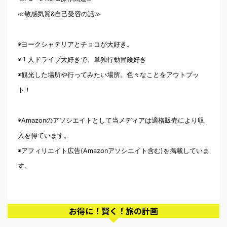
≪敏感気質&自己受容の話≫
◉ヨークシャテリアとチョコが大好き。
◉１人ドライブ大好きで、単独行動冒険好き
◉観光した場所や行ってみたい場所。色々なことをアウトプッ
ト！
◉Amazonのアソシエイトとして当メディアは適格販売により収
入を得ています。
◉アフィリエイト広告(Amazonアソシエイト含む)を掲載していま
す。
お得に！賢く！旅の計画