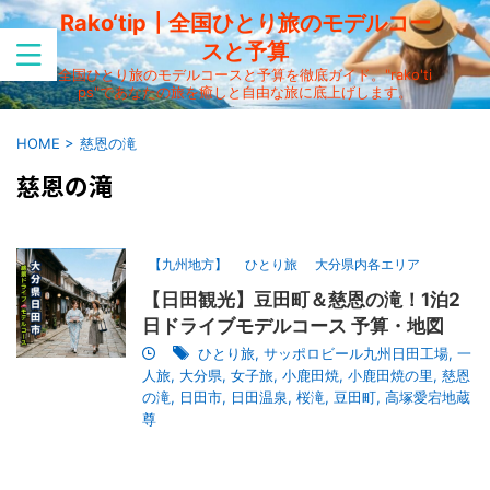
Rako‘tip┃全国ひとり旅のモデルコー
スと予算
全国ひとり旅のモデルコースと予算を徹底ガイド。"rako'ti
ps"であなたの旅を癒しと自由な旅に底上げします。
HOME
>
慈恩の滝
慈恩の滝
【九州地方】
ひとり旅
大分県内各エリア
【日田観光】豆田町＆慈恩の滝！1泊2
日ドライブモデルコース 予算・地図
ひとり旅
,
サッポロビール九州日田工場
,
一
人旅
,
大分県
,
女子旅
,
小鹿田焼
,
小鹿田焼の里
,
慈恩
の滝
,
日田市
,
日田温泉
,
桜滝
,
豆田町
,
高塚愛宕地蔵
尊