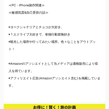
≪PC・iPhone操作関連≫
≪敏感気質&自己受容の話≫
◉ヨークシャテリアとチョコが大好き。
◉１人ドライブ大好きで、単独行動冒険好き
◉観光した場所や行ってみたい場所。色々なことをアウトプッ
ト！
◉Amazonのアソシエイトとして当メディアは適格販売により収
入を得ています。
◉アフィリエイト広告(Amazonアソシエイト含む)を掲載していま
す。
お得に！賢く！旅の計画