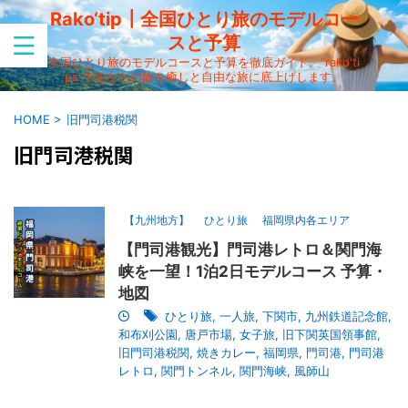
Rako‘tip┃全国ひとり旅のモデルコー
スと予算
全国ひとり旅のモデルコースと予算を徹底ガイド。"rako'ti
ps"であなたの旅を癒しと自由な旅に底上げします。
HOME
>
旧門司港税関
旧門司港税関
【九州地方】
ひとり旅
福岡県内各エリア
【門司港観光】門司港レトロ＆関門海
峡を一望！1泊2日モデルコース 予算・
地図
ひとり旅
,
一人旅
,
下関市
,
九州鉄道記念館
,
和布刈公園
,
唐戸市場
,
女子旅
,
旧下関英国領事館
,
旧門司港税関
,
焼きカレー
,
福岡県
,
門司港
,
門司港
レトロ
,
関門トンネル
,
関門海峡
,
風師山