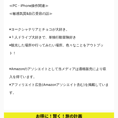
≪PC・iPhone操作関連≫
≪敏感気質&自己受容の話≫
◉ヨークシャテリアとチョコが大好き。
◉１人ドライブ大好きで、単独行動冒険好き
◉観光した場所や行ってみたい場所。色々なことをアウトプッ
ト！
◉Amazonのアソシエイトとして当メディアは適格販売により収
入を得ています。
◉アフィリエイト広告(Amazonアソシエイト含む)を掲載していま
す。
お得に！賢く！旅の計画