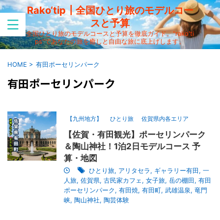
Rako‘tip┃全国ひとり旅のモデルコー
スと予算
全国ひとり旅のモデルコースと予算を徹底ガイド。"rako'ti
ps"であなたの旅を癒しと自由な旅に底上げします。
HOME
>
有田ポーセリンパーク
有田ポーセリンパーク
【九州地方】
ひとり旅
佐賀県内各エリア
【佐賀・有田観光】ポーセリンパーク
＆陶山神社！1泊2日モデルコース 予
算・地図
ひとり旅
,
アリタセラ
,
ギャラリー有田
,
一
人旅
,
佐賀県
,
古民家カフェ
,
女子旅
,
岳の棚田
,
有田
ポーセリンパーク
,
有田焼
,
有田町
,
武雄温泉
,
竜門
峡
,
陶山神社
,
陶芸体験