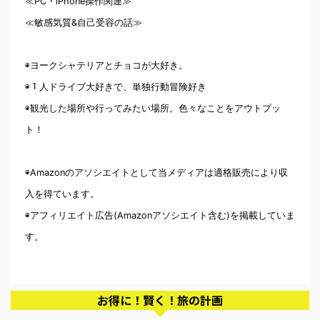
≪PC・iPhone操作関連≫
≪敏感気質&自己受容の話≫
◉ヨークシャテリアとチョコが大好き。
◉１人ドライブ大好きで、単独行動冒険好き
◉観光した場所や行ってみたい場所。色々なことをアウトプッ
ト！
◉Amazonのアソシエイトとして当メディアは適格販売により収
入を得ています。
◉アフィリエイト広告(Amazonアソシエイト含む)を掲載していま
す。
お得に！賢く！旅の計画