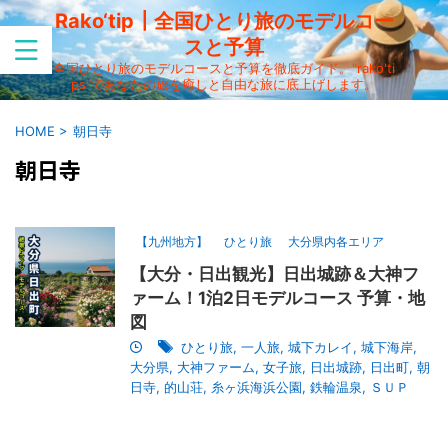
Rako‘tip┃全国ひとり旅のモデルコー
スと予算
全国ひとり旅のモデルコースと予算を徹底ガイド。"rako'ti
ps"であなたの旅を癒しと自由な旅に底上げします。
HOME
>
朝日寺
朝日寺
【九州地方】
ひとり旅
大分県内各エリア
【大分・日出観光】日出城跡＆大神フ
ァーム！1泊2日モデルコース 予算・地
図
ひとり旅
,
一人旅
,
城下カレイ
,
城下海岸
,
大分県
,
大神ファーム
,
女子旅
,
日出城跡
,
日出町
,
朝
日寺
,
的山荘
,
糸ヶ浜海浜公園
,
鉄輪温泉
,
ＳＵＰ