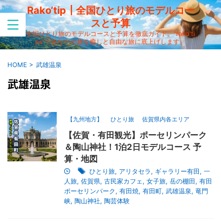
Rako‘tip┃全国ひとり旅のモデルコー
スと予算
全国ひとり旅のモデルコースと予算を徹底ガイド。"rako'ti
ps"であなたの旅を癒しと自由な旅に底上げします。
HOME
>
武雄温泉
武雄温泉
【九州地方】
ひとり旅
佐賀県内各エリア
【佐賀・有田観光】ポーセリンパーク
＆陶山神社！1泊2日モデルコース 予
算・地図
ひとり旅
,
アリタセラ
,
ギャラリー有田
,
一
人旅
,
佐賀県
,
古民家カフェ
,
女子旅
,
岳の棚田
,
有田
ポーセリンパーク
,
有田焼
,
有田町
,
武雄温泉
,
竜門
峡
,
陶山神社
,
陶芸体験