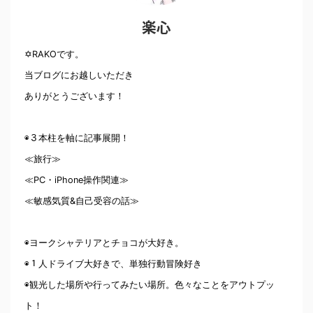
楽心
✡RAKOです。
当ブログにお越しいただき
ありがとうございます！
◉３本柱を軸に記事展開！
≪旅行≫
≪PC・iPhone操作関連≫
≪敏感気質&自己受容の話≫
◉ヨークシャテリアとチョコが大好き。
◉１人ドライブ大好きで、単独行動冒険好き
◉観光した場所や行ってみたい場所。色々なことをアウトプッ
ト！