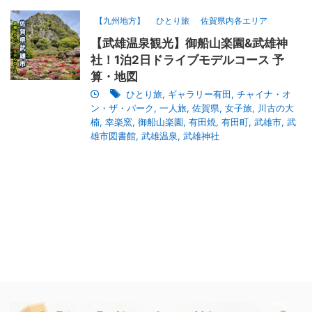
【九州地方】
ひとり旅
佐賀県内各エリア
【武雄温泉観光】御船山楽園&武雄神
社！1泊2日ドライブモデルコース 予
算・地図
ひとり旅
,
ギャラリー有田
,
チャイナ・オ
ン・ザ・パーク
,
一人旅
,
佐賀県
,
女子旅
,
川古の大
楠
,
幸楽窯
,
御船山楽園
,
有田焼
,
有田町
,
武雄市
,
武
雄市図書館
,
武雄温泉
,
武雄神社