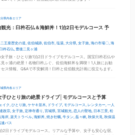
大分県内各エリア
観光：臼杵石仏＆海鮮丼！1泊2日モデルコース 予
,
二王座歴史の道
,
佐伯城跡
,
佐伯市
,
塩湯
,
大分県
,
女子旅
,
海の市場〇
,
海
臼杵石仏
,
豊後二見ヶ浦
女子旅・ひとり旅1泊2日ドライブモデルコース。国宝臼杵石仏や
二見ヶ浦の絶景！名物臼杵ふぐ、佐伯海鮮丼を満喫！1人旅にお勧
セス情報、Q&Aで不安解消！臼杵と佐伯観光計画に役立ちます。
宮城県内各エリア
女子ひとり旅の絶景ドライブ│モデルコースと予算
ェイク
,
ひとり旅
,
ケヤキ並木
,
ドライブ
,
モデルコース
,
レンタカー
,
一人
達政宗
,
女子旅
,
定禅寺通り
,
宮城県
,
宮城観光
,
恋人の聖地
,
日本三景
,
松
島海岸
,
楽天トラベル
,
海鮮丼
,
焼き牡蠣
,
牛タン
,
磊々峡
,
秋保大滝
,
秋保温
高速バス
泊2日ドライブモデルコース。リアルな予算や、女子も安心な宿、