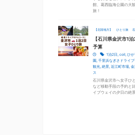
館、葛西臨海公園の大
旅！
【北陸地方】
ひとり旅
【石川県金沢市1泊
予算
1泊2日
,
coil
,
ひが
園
,
千里浜なぎさドライブ
観光
,
絶景
,
近江町市場
,
金
ス
石川県金沢市へ女子ひと
など移動手段の予約と
イブウェイの夕日の絶