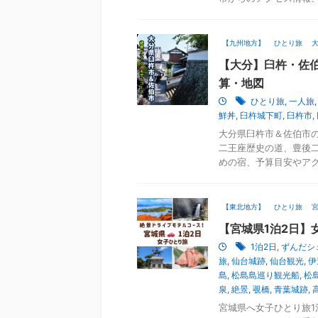
【九州地方】
ひとり旅
【大分】臼杵・佐伯
算・地図
ひとり旅
,
一人旅
鮮丼
,
臼杵城下町
,
臼杵市
,
大分県臼杵市＆佐伯市の
二王座歴史の道、豊後
めの宿、予算目安やアク
【東北地方】
ひとり旅
【宮城県1泊2日】
1泊2日
,
ずんだシ
旅
,
仙台城跡
,
仙台観光
,
伊
島
,
松島島巡り観光船
,
松
泉
,
絶景
,
覗橋
,
青葉城跡
,
宮城県へ女子ひとり旅1