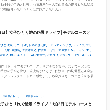
移動手段の予約と比較。雨晴海岸からの立山連峰の絶景＆氷見温泉
街で海鮮丼や氷見うどんに満腹満足氷見の旅！
2日】女子ひとり旅の絶景ドライブ│モデルコースと
,
ひとり旅
,
カニ
,
トキ
,
トキの森公園
,
トビシマカンゾウ
,
ドライブ
,
ブリ
,
,
一人旅
,
佐渡島
,
佐渡島観光
,
佐渡金山
,
夕日
,
大佐渡スカイライン
,
女子
潟観光
,
棚田
,
楽天トラベル
,
海鮮丼
,
砂金採り
,
絶景
,
西三川ゴールドパー
泊2日ドライブモデルコース。リアルな予算や、女子でも安心な
動手段の予約と比較。佐渡島といえば、佐渡金山の坑道歴史＆金箔
ノスタルジックで、トキに感動して、砂金採りも！カニと温泉も最
広島県内各エリア
愛媛県内各エリア
女子ひとり旅で絶景ドライブ！1泊2日モデルコースと