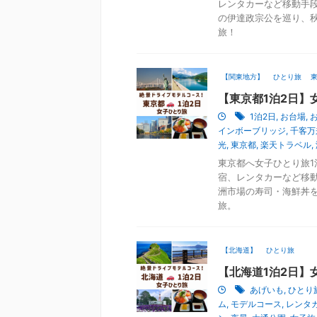
レンタカーなど移動手
の伊達政宗公を巡り、
旅！
【関東地方】
ひとり旅
【東京都1泊2日】
1泊2日
,
お台場
,
インボーブリッジ
,
千客万
光
,
東京都
,
楽天トラベル
,
東京都へ女子ひとり旅1
宿、レンタカーなど移
洲市場の寿司・海鮮丼
旅。
【北海道】
ひとり旅
【北海道1泊2日】
あげいも
,
ひとり
ム
,
モデルコース
,
レンタ