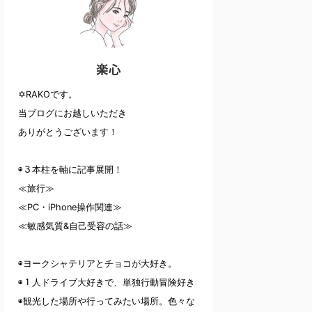
楽心
✡RAKOです。
当ブログにお越しいただき
ありがとうございます！
◉３本柱を軸に記事展開！
≪旅行≫
≪PC・iPhone操作関連≫
≪敏感気質&自己受容の話≫
◉ヨークシャテリアとチョコが大好き。
◉１人ドライブ大好きで、単独行動冒険好き
◉観光した場所や行ってみたい場所。色々な