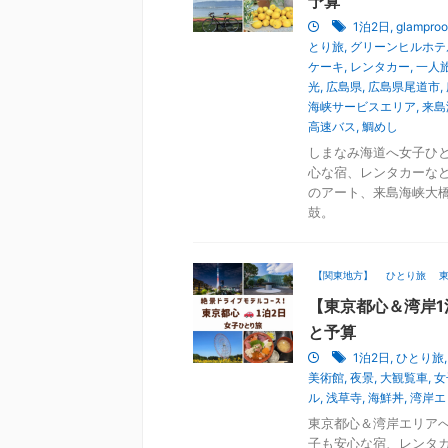
予算
1泊2日
,
glampr
とり旅
,
グリーンヒルホテ
ケーキ
,
レンタカー
,
一人
光
,
広島県
,
広島県尾道市
,
海峡サービスエリア
,
来島
高速バス
,
鯛めし
しまなみ海道へ女子ひと
心な宿、レンタカーな
のアート、来島海峡大
鼓。
【関東地方】
ひとり旅
【東京都心＆湾岸1
と予算
1泊2日
,
ひとり旅
美術館
,
夜景
,
大観覧車
,
女
ル
,
浅草寺
,
海鮮丼
,
湾岸エ
東京都心＆湾岸エリアへ
子も安心な宿、レンタ