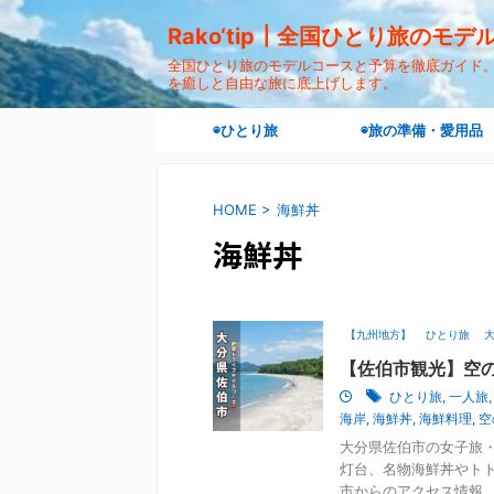
Rako‘tip┃全国ひとり旅のモ
全国ひとり旅のモデルコースと予算を徹底ガイド。"ra
を癒しと自由な旅に底上げします。
◉ひとり旅
◉旅の準備・愛用品
HOME
>
海鮮丼
海鮮丼
【九州地方】
ひとり旅
【佐伯市観光】空の
ひとり旅
,
一人旅
海岸
,
海鮮丼
,
海鮮料理
,
空
大分県佐伯市の女子旅・
灯台、名物海鮮丼やト
市からのアクセス情報、