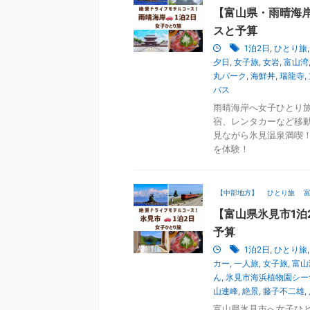
【富山県・雨晴海岸
スと予算
1泊2日
,
ひとり旅
夕日
,
女子旅
,
女岩
,
富山湾
丸パーク
,
海鮮丼
,
瑞龍寺
,
バス
雨晴海岸へ女子ひとり旅
宿、レンタカーなど移
見ながら氷見温泉満喫
を体験！
【中部地方】
ひとり旅
【富山県氷見市1泊
予算
1泊2日
,
ひとり旅
カー
,
一人旅
,
女子旅
,
富山
ん
,
氷見市海浜植物園シー
山連峰
,
絶景
,
藤子不二雄
,
富山県氷見市へ女子ひと