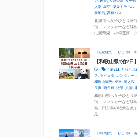
ン
,
夜景
,
大通公園
,
女子旅
入浴
,
星空
,
楽天トラベル
,
天風呂
,
高速バス
北海道へ女子ひとり旅1
宿、レンタカーなど移
に洞爺湖、小樽運河、
【近畿地方】
ひとり旅
【和歌山県1泊2日
1泊2日
,
とれとれ
ス
,
ラピュタ
,
レンタカー
,
和歌山観光
,
夕日
,
奥之院
,
良浜
,
砲台跡
,
絶景
,
足湯
,
和歌山県へ女子ひとり旅
宿、レンタカーなど移
島、円月島の絶景を旅
足！
【中部地方】
ひとり旅