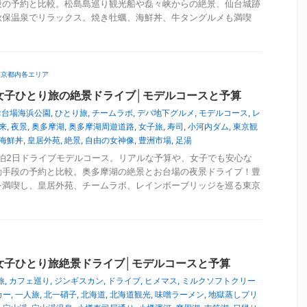
段の予約と比較。松島島巡り観光船や磊々峡からの絶景、仙台城跡
秋保温泉でリラックス。焼き牡蠣、海鮮丼、牛タングルメも満喫
東京都内各エリア
女子ひとり旅の絶景ドライブ│モデルコースと予算
お台場海浜公園
,
ひとり旅
,
チームラボ
,
デパ地下グルメ
,
モデルコース
,
レ
来
,
夜景
,
奥多摩湖
,
奥多摩湖周遊道路
,
女子旅
,
寿司
,
小河内ダム
,
東京観
海鮮丼
,
皇居外苑
,
絶景
,
自由の女神像
,
豊洲市場
,
足湯
泊2日ドライブモデルコース。リアルな予算や、女子でも安心な
動手段の予約と比較。奥多摩湖の絶景とお台場の夜景ドライブ！豊
を満喫し、皇居外苑、チームラボ、レインボーブリッジを巡る東京
女子ひとり旅絶景ドライブ│モデルコースと予算
旅
,
カフェ巡り
,
ジンギスカン
,
ドライブ
,
ヒメマス
,
ミルクソフトクリー
カー
,
一人旅
,
北一硝子
,
北海道
,
北海道観光
,
味噌ラーメン
,
地獄蒸しプリ