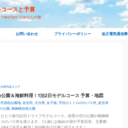
デルコースと予算
ko'tips"であなたの旅
お問い合わせ
プライバシーポリシー
改正電気通信事
大分県内各エリア
公園＆海鮮料理！1泊2日モデルコース 予算・地図
,
丹賀砲台園地
,
佐伯市
,
大分県
,
女子旅
,
宇目のトトロののバス停
,
波当津
の公園
,
鶴御崎自然公園
ひとり旅1泊2日ドライブモデルコース。絶景の空の公園や鶴御崎
トロのバス停を巡ります。1人旅にお勧めの宿や予算目安、主要都
Q&Aで不安も解消！佐伯観光の計画に役立ちます！