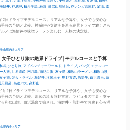
,
定山渓
,
定山渓温泉
,
小樽寿司屋通り
,
小樽運河
,
摩周湖
,
支笏湖
,
日帰り
海鮮丼
,
神威岬
,
積丹半島
,
絶景
,
藻岩山展望台
,
赤レンガ倉庫群
,
足湯
,
露
泊2日ドライブモデルコース。リアルな予算や、女子でも安心な
動手段の予約と比較。神威岬や支笏湖を巡る絶景ドライブ旅！さら
グルメは海鮮丼や味噌ラーメン楽しむ一人旅の決定版。
和歌山県内各エリア
】女子ひとり旅の絶景ドライブ│モデルコースと予算
市場
,
ひとり旅
,
アドベンチャーワールド
,
ドライブ
,
パンダ
,
モデルコー
一人旅
,
世界遺産
,
円月島
,
南紀白浜
,
友ヶ島
,
和歌山ラーメン
,
和歌山県
,
女子旅
,
楽天トラベル
,
海鮮丼
,
滝尻王子
,
熊野古道
,
熊野牛
,
白浜温泉
,
白
露天風呂
,
高速バス
,
高野山
1泊2日ドライブモデルコース。リアルな予算や、女子も安心な
動手段の予約と比較。那智の滝＆熊野古道、ラピュタの世界・友ヶ
する和歌山旅。白浜温泉で癒され、海鮮丼・熊野牛でお腹も心も満
富山県内各エリア