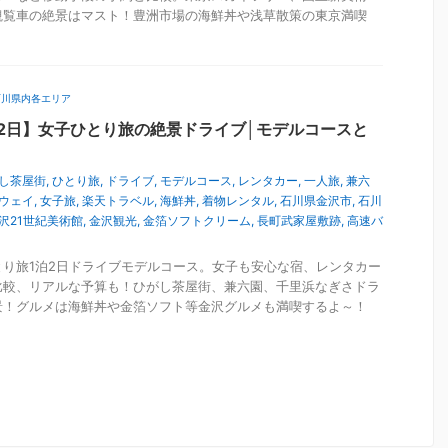
観覧車の絶景はマスト！豊洲市場の海鮮丼や浅草散策の東京満喫
石川県内各エリア
2日】女子ひとり旅の絶景ドライブ│モデルコースと
し茶屋街
,
ひとり旅
,
ドライブ
,
モデルコース
,
レンタカー
,
一人旅
,
兼六
ウェイ
,
女子旅
,
楽天トラベル
,
海鮮丼
,
着物レンタル
,
石川県金沢市
,
石川
沢21世紀美術館
,
金沢観光
,
金箔ソフトクリーム
,
長町武家屋敷跡
,
高速バ
り旅1泊2日ドライブモデルコース。女子も安心な宿、レンタカー
比較、リアルな予算も！ひがし茶屋街、兼六園、千里浜なぎさドラ
景！グルメは海鮮丼や金箔ソフト等金沢グルメも満喫するよ～！