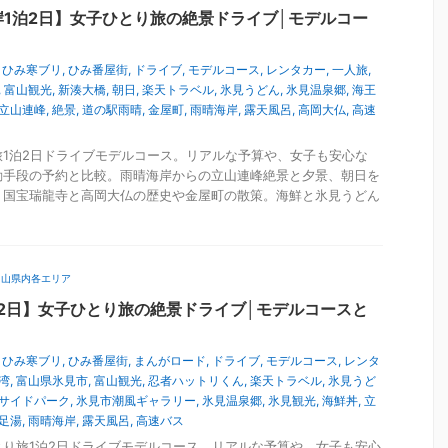
1泊2日】女子ひとり旅の絶景ドライブ│モデルコー
,
ひみ寒ブリ
,
ひみ番屋街
,
ドライブ
,
モデルコース
,
レンタカー
,
一人旅
,
,
富山観光
,
新湊大橋
,
朝日
,
楽天トラベル
,
氷見うどん
,
氷見温泉郷
,
海王
立山連峰
,
絶景
,
道の駅雨晴
,
金屋町
,
雨晴海岸
,
露天風呂
,
高岡大仏
,
高速
1泊2日ドライブモデルコース。リアルな予算や、女子も安心な
動手段の予約と比較。雨晴海岸からの立山連峰絶景と夕景、朝日を
！国宝瑞龍寺と高岡大仏の歴史や金屋町の散策。海鮮と氷見うどん
富山県内各エリア
2日】女子ひとり旅の絶景ドライブ│モデルコースと
,
ひみ寒ブリ
,
ひみ番屋街
,
まんがロード
,
ドライブ
,
モデルコース
,
レンタ
湾
,
富山県氷見市
,
富山観光
,
忍者ハットリくん
,
楽天トラベル
,
氷見うど
サイドパーク
,
氷見市潮風ギャラリー
,
氷見温泉郷
,
氷見観光
,
海鮮丼
,
立
足湯
,
雨晴海岸
,
露天風呂
,
高速バス
り旅1泊2日ドライブモデルコース。リアルな予算や、女子も安心