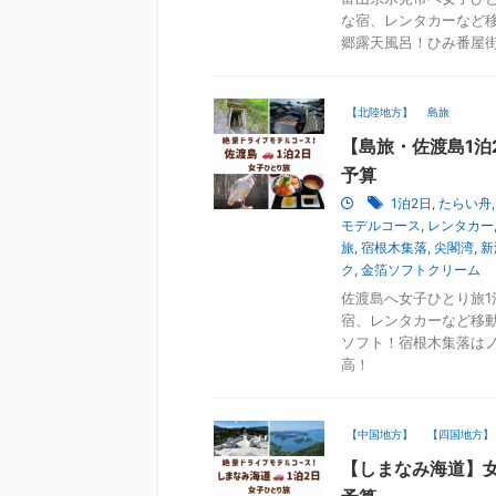
な宿、レンタカーなど
郷露天風呂！ひみ番屋
【北陸地方】
島旅
【島旅・佐渡島1泊
予算
1泊2日
,
たらい舟
モデルコース
,
レンタカー
旅
,
宿根木集落
,
尖閣湾
,
新
ク
,
金箔ソフトクリーム
佐渡島へ女子ひとり旅1
宿、レンタカーなど移
ソフト！宿根木集落は
高！
【中国地方】
【四国地方】
【しまなみ海道】