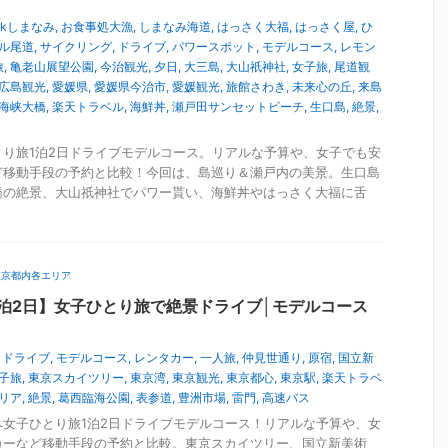
ookしまなみ
,
お食事処大漁
,
しまなみ海道
,
はっさく大福
,
はっさく屋
,
ひ
ル尾道
,
サイクリング
,
ドライブ
,
パワースポット
,
モデルコース
,
レモン
旅
,
亀老山展望公園
,
今治観光
,
夕日
,
大三島
,
大山祇神社
,
女子旅
,
尾道観
広島観光
,
愛媛県
,
愛媛県今治市
,
愛媛観光
,
旅館さわき
,
未来心の丘
,
来島
海峡大橋
,
楽天トラベル
,
海鮮丼
,
瀬戸田サンセットビーチ
,
生口島
,
絶景
,
り旅1泊2日ドライブモデルコース。リアルな予算や、女子でも安
ど移動手段の予約と比較！今回は、島巡り＆瀬戸内の美景。生口島
橋の絶景、大山祇神社でパワー貰い、海鮮丼やはっさく大福に舌
東京都内各エリア
泊2日】女子ひとり旅で絶景ドライブ│モデルコース
,
ドライブ
,
モデルコース
,
レンタカー
,
一人旅
,
仲見世通り
,
原宿
,
国立新
子旅
,
東京スカイツリー
,
東京湾
,
東京観光
,
東京都心
,
東京駅
,
楽天トラベ
リア
,
絶景
,
葛西臨海公園
,
表参道
,
豊洲市場
,
雷門
,
高速バス
女子ひとり旅1泊2日ドライブモデルコース！リアルな予算や、女
カーなど移動手段の予約と比較。東京スカイツリー、国立新美術