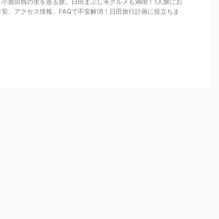
、小鹿田焼の里を巡る旅。日田まぶし等グルメも満喫！1人旅にお
安、アクセス情報、FAQで不安解消！日田旅行計画に役立ちま