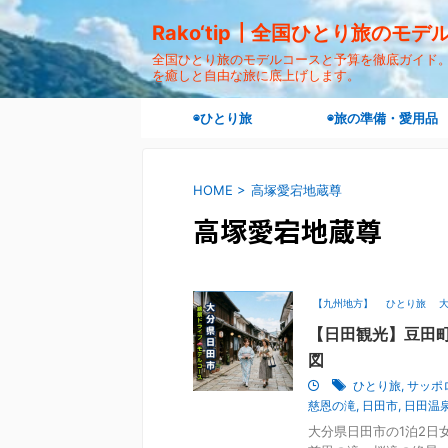
Rako‘tip┃全国ひとり旅のモ
全国ひとり旅のモデルコースと予算を徹底ガイド。"ra
を癒しと自由な旅に底上げします。
◉ひとり旅
◉旅の準備・愛用品
HOME
>
高塚愛宕地蔵尊
高塚愛宕地蔵尊
【九州地方】
ひとり旅
【日田観光】豆田町
図
ひとり旅
,
サッポ
慈恩の滝
,
日田市
,
日田温
大分県日田市の1泊2日