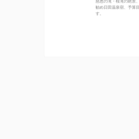
慈恩の滝・桜滝の絶景
勧め日田温泉宿、予算目
す。