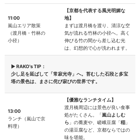
【京都を代表する風光明媚な
11:00
地】
嵐山エリア散策
まずは渡月橋を渡り、清涼な空
（渡月橋・竹林の
気が流れる竹林の小径へ。高く
小径）
伸びる竹の間から差し込む光
は、幻想的で心が洗われます。
▶ RAKO's TIP：
少し足を延ばして「常寂光寺」へ。苔むした石段と多宝
塔の景色は、まさに侘び寂びの世界です。
【優雅なランチタイム】
渡月橋周辺には景色が良い食事
13:00
処がたくさん。「
嵐山よしむ
ランチ（嵐山で京
ら
」の蕎麦や、嵯峨豆腐「
稲
」
料理）
の湯豆腐など、京都ならではの
味を堪能。