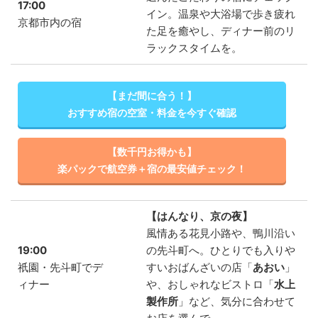
17:00
イン。温泉や大浴場で歩き疲れ
京都市内の宿
た足を癒やし、ディナー前のリ
ラックスタイムを。
【まだ間に合う！】
おすすめ宿の空室・料金を今すぐ確認
【数千円お得かも】
楽パックで航空券＋宿の最安値チェック！
【はんなり、京の夜】
風情ある花見小路や、鴨川沿い
19:00
の先斗町へ。ひとりでも入りや
祇園・先斗町でデ
すいおばんざいの店「
あおい
」
ィナー
や、おしゃれなビストロ「
水上
製作所
」など、気分に合わせて