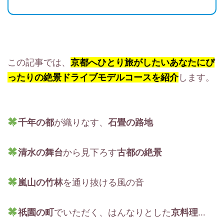
この記事では、
京都へひとり旅がしたいあなたにぴ
ったりの絶景ドライブモデルコースを紹介
します。
千年の都
が織りなす、
石畳の路地
清水の舞台
から見下ろす
古都の絶景
嵐山の竹林
を通り抜ける風の音
祇園の町
でいただく、はんなりとした
京料理
…