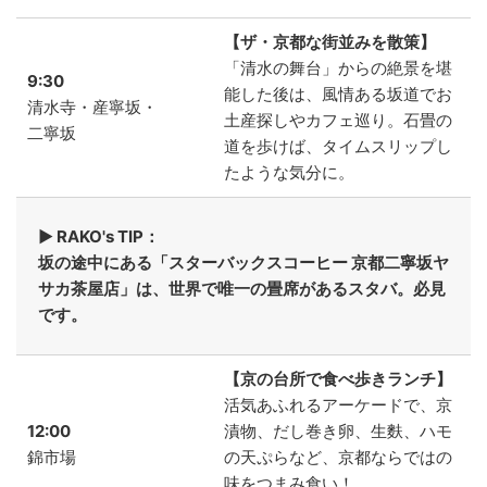
【ザ・京都な街並みを散策】
「清水の舞台」からの絶景を堪
9:30
能した後は、風情ある坂道でお
清水寺・産寧坂・
土産探しやカフェ巡り。石畳の
二寧坂
道を歩けば、タイムスリップし
たような気分に。
▶ RAKO's TIP：
坂の途中にある「スターバックスコーヒー 京都二寧坂ヤ
サカ茶屋店」は、世界で唯一の畳席があるスタバ。必見
です。
【京の台所で食べ歩きランチ】
活気あふれるアーケードで、京
12:00
漬物、だし巻き卵、生麩、ハモ
錦市場
の天ぷらなど、京都ならではの
味をつまみ食い！