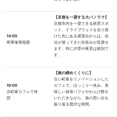
【京都を一望する大パノラマ】
京都市内を一望できる絶景スポ
ット。ドライブウェイを走り抜
14:00
けた先にある展望台からは、自
将軍塚青龍殿
分が巡ってきた街並みが見渡せ
ます。特に夕景や夜景は格別で
す。
【旅の締めくくりに】
古い町家をリノベーションした
16:00
カフェで、ほっこり一休み。美
京町家カフェで休
味しい抹茶パフェやわらび餅を
憩
いただきながら、旅の思い出を
振り返る贅沢な時間。