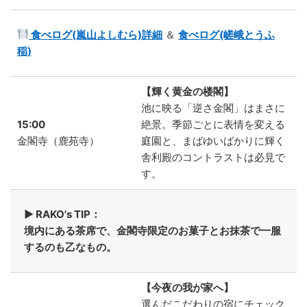
食べログ(嵐山よしむら)詳細
＆
食べログ(嵯峨とうふ
稲)
【輝く黄金の楼閣】
池に映る「逆さ金閣」はまさに
15:00
絶景。季節ごとに表情を変える
金閣寺（鹿苑寺）
庭園と、まばゆいばかりに輝く
舎利殿のコントラストは必見で
す。
▶ RAKO's TIP：
境内にある茶席で、金閣寺限定のお菓子とお抹茶で一服
するのも乙なもの。
【今夜の我が家へ】
選んだこだわりの宿にチェック