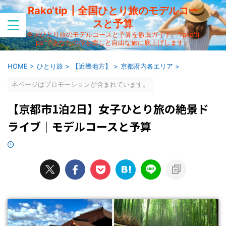
Rako‘tip┃全国ひとり旅のモデルコー
スと予算
全国ひとり旅のモデルコースと予算を徹底ガイド。"rako'ti
ps"であなたの旅を癒しと自由な旅に底上げします。
HOME
>
ひとり旅
>
【近畿地方】
>
京都府内各エリア
>
本ページはプロモーションが含まれています。
【京都市1泊2日】女子ひとり旅の絶景ド
ライブ│モデルコースと予算