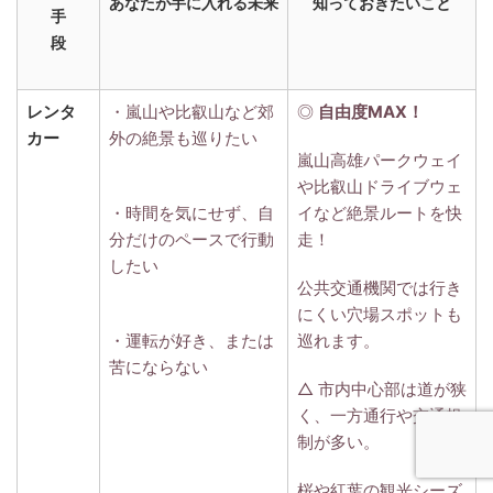
あなたが手に入れる未来
知っておきたいこと
手
段
レンタ
・嵐山や比叡山など郊
◎
自由度MAX！
カー
外の絶景も巡りたい
嵐山高雄パークウェイ
や比叡山ドライブウェ
・時間を気にせず、自
イなど絶景ルートを快
分だけのペースで行動
走！
したい
公共交通機関では行き
にくい穴場スポットも
・運転が好き、または
巡れます。
苦にならない
△ 市内中心部は道が狭
く、一方通行や交通規
制が多い。
桜や紅葉の観光シーズ