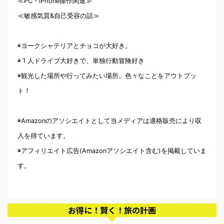
≪PC・iPhone操作関連≫
≪敏感気質&自己受容の話≫
◉ヨークシャテリアとチョコが大好き。
◉１人ドライブ大好きで、単独行動冒険好き
◉観光した場所や行ってみたい場所。色々なことをアウトプッ
ト！
◉Amazonのアソシエイトとして当メディアは適格販売により収
入を得ています。
◉アフィリエイト広告(Amazonアソシエイト含む)を掲載していま
す。
お得に！賢く！旅の計画