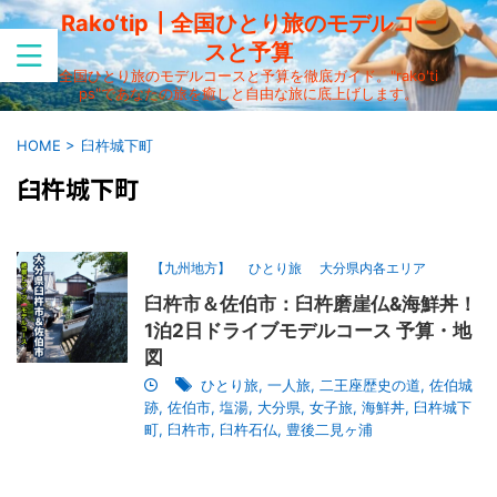
Rako‘tip┃全国ひとり旅のモデルコー
スと予算
全国ひとり旅のモデルコースと予算を徹底ガイド。"rako'ti
ps"であなたの旅を癒しと自由な旅に底上げします。
HOME
>
臼杵城下町
臼杵城下町
【九州地方】
ひとり旅
大分県内各エリア
臼杵市＆佐伯市：臼杵磨崖仏&海鮮丼！
1泊2日ドライブモデルコース 予算・地
図
ひとり旅
,
一人旅
,
二王座歴史の道
,
佐伯城
跡
,
佐伯市
,
塩湯
,
大分県
,
女子旅
,
海鮮丼
,
臼杵城下
町
,
臼杵市
,
臼杵石仏
,
豊後二見ヶ浦