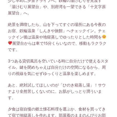
少し早めに夕景ドライブへ。鉄輪の湯けむりを見渡す
「湯けむり展望台」や、別府湾を一望できる「十文字原
展望台」へ。
絶景を満喫したら、山を下ってすぐの場所にある今夜の
お宿、鉄輪温泉「しんきや旅館」へチェックイン。チェ
ックイン後は温泉や地獄蒸しでゆったりとした時間を
展望台からは車で15分くらいなので、移動もラクラク
です。
3つある貸切風呂を空いている時に自分だけで使えるスタ
イル。鍵を閉めちゃえば自分だけの空間になるから、周
りの視線を気にせずゆっくりと温泉を楽しめます。
あと、絶対試してほしいのが「ひのき箱蒸し湯」！サウ
ナより全然苦しくないのに、お肌がしっとり潤ういま
す。
夕食は宿自慢の郷土懐石料理を選ぶか、食材を買ってき
て宿で地獄蒸しを作れます。部屋着のままのんびりお部