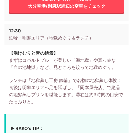
大分空港/別府駅周辺の空車をチェック
12:30
鉄輪・明礬エリア（地獄めぐり＆ランチ）
【湯けむりと青の絶景】
まずはコバルトブルーが美しい「海地獄」や真っ赤な
「血の池地獄」など、見どころを絞って地獄めぐり。
ランチは「地獄蒸し工房 鉄輪」で名物の地獄蒸し体験！
食後は明礬エリアへ足を延ばし、「岡本屋売店」で絶品
の地獄蒸しプリンを堪能します。滞在は約3時間の目安で
たっぷりと。
▶ RAKO's TIP：