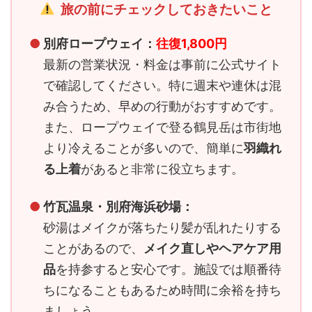
旅の前にチェックしておきたいこと
●
別府ロープウェイ：
往復1,800円
最新の営業状況・料金は事前に公式サイト
で確認してください。特に週末や連休は混
み合うため、早めの行動がおすすめです。
また、ロープウェイで登る鶴見岳は市街地
より冷えることが多いので、簡単に
羽織れ
る上着
があると非常に役立ちます。
●
竹瓦温泉・別府海浜砂場：
砂湯はメイクが落ちたり髪が乱れたりする
ことがあるので、
メイク直しやヘアケア用
品
を持参すると安心です。施設では順番待
ちになることもあるため時間に余裕を持ち
ましょう。