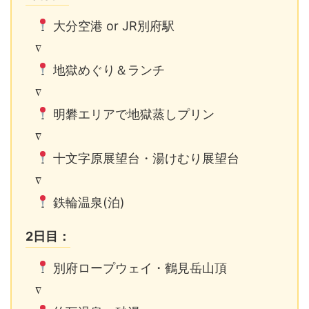
大分空港 or JR別府駅
∇
地獄めぐり＆ランチ
∇
明礬エリアで地獄蒸しプリン
∇
十文字原展望台・湯けむり展望台
∇
鉄輪温泉(泊)
2日目：
別府ロープウェイ・鶴見岳山頂
∇