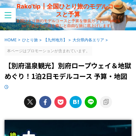
Rako‘tip┃全国ひとり旅のモデルコー
スと予算
全国ひとり旅のモデルコースと予算を徹底ガイド。"rako'ti
ps"であなたの旅を癒しと自由な旅に底上げします。
HOME
>
ひとり旅
>
【九州地方】
>
大分県内各エリア
>
本ページはプロモーションが含まれています。
【別府温泉観光】別府ロープウェイ＆地獄
めぐり！1泊2日モデルコース 予算・地図