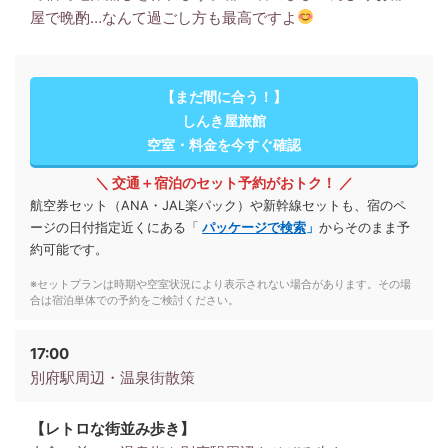
屋で晩酌…なんて過ごし方も最高ですよ
【まだ間に合う！】
しんき屋旅館
空室・料金を今すぐ確認
＼ 交通＋宿泊のセット予約がおトク！ ／
航空券セット（ANA・JAL楽パック）や新幹線セットも、宿のペ
ージの日付指定近くにある「
パッケージで検索
」
からそのまま予
約可能です。
※セットプランは時期や空室状況により表示されない場合があります。その場
合は宿泊単体での予約をご検討ください。
17:00
別府駅周辺・温泉街散策
【レトロな街並み歩き】