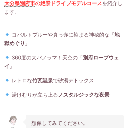
大分県別府市
の絶景ドライブモデルコース
を紹介し
ます。
コバルトブルーや真っ赤に染まる神秘的な「
地
獄めぐり
」
360度の大パノラマ！天空の「
別府ロープウェ
イ
」
レトロな
竹瓦温泉
で砂湯デトックス
湯けむりが立ち上る
ノスタルジックな夜景
想像してみてください。